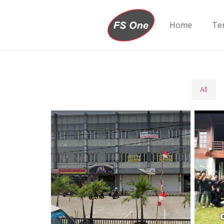
Home
Te
All